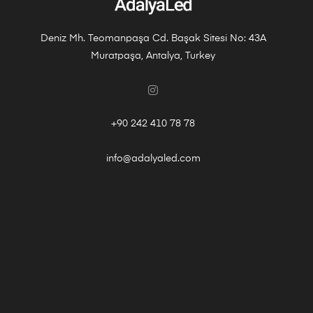
Deniz Mh. Teomanpaşa Cd. Başak Sitesi No: 43A
Muratpaşa, Antalya, Turkey
+90 242 410 78 78
info@adalyaled.com
Gizlilik-Sözleşmesi
Kişisel Veri Sahibi Başvuru Kılavuzu
Teslimat ve İade
Mesafeli Satış Sözleşmesi